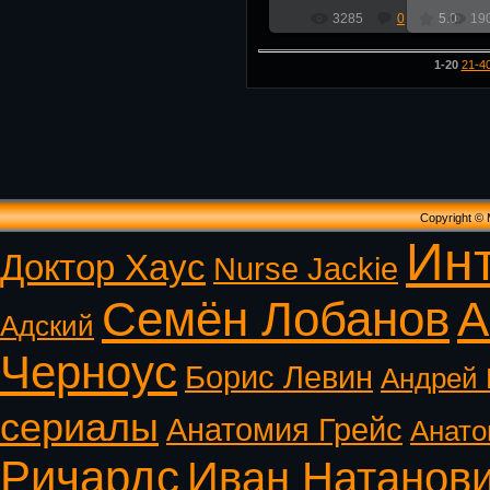
3285
0
5.0
19
1-20
21-4
Copyright ©
Ин
Доктор Хаус
Nurse Jackie
Семён Лобанов
А
Адский
Черноус
Борис Левин
Андрей 
сериалы
Анатомия Грейс
Анато
Ричардс
Иван Натанов