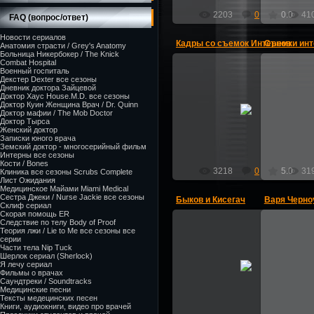
2203
0
0.0
41
FAQ (вопрос/ответ)
Новости сериалов
Кадры со съемок Интернов
Съемки инт
Анатомия страсти / Grey's Anatomy
Больница Никербокер / The Knick
Combat Hospital
Военный госпиталь
Декстер Dexter все сезоны
Дневник доктора Зайцевой
Доктор Хаус House.M.D. все сезоны
27.09.2012
Доктор Куин Женщина Врач / Dr. Quinn
Доктор мафии / The Mob Doctor
Interni-online
Доктор Тырса
Женский доктор
Записки юного врача
Земский доктор - многосерийный фильм
Интерны все сезоны
Кости / Bones
3218
0
5.0
31
Клиника все сезоны Scrubs Complete
Лист Ожидания
Медицинское Майами Miami Medical
Сестра Джеки / Nurse Jackie все сезоны
Быков и Кисегач
Варя Черно
Склиф сериал
Скорая помощь ER
Следствие по телу Body of Proof
Теория лжи / Lie to Me все сезоны все
серии
Части тела Nip Tuck
27.09.2012
Шерлок сериал (Sherlock)
Я лечу сериал
Фильмы о врачах
Interni-online
Саундтреки / Soundtracks
Медицинские песни
Тексты медецинских песен
Книги, аудиокниги, видео про врачей