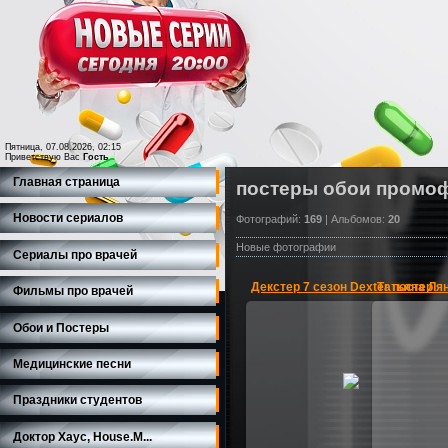
Пятница, 07.08.2026, 02:15
Приветствую Вас
Гость
Главная страница
постеры обои промоф
Новости сериалов
Фотографий:
169
| Альбомов:
20
Новые фотографии
Сериалы про врачей
Декстер 7 сезон Dexter постер
Фильмы про врачей
Обои и Постеры
01.11.2012
Медицинские песни
Татьяна Л
постер к 7 сезону Декстер /
коллекци
Dexter
Праздники студентов
Seriali_online
Доктор Хаус, House.M...