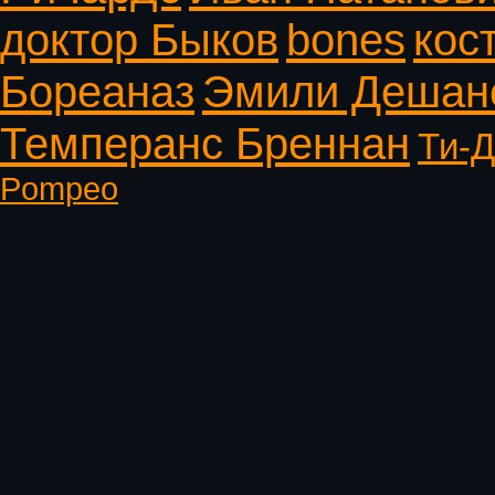
доктор Быков
bones
кос
Бореаназ
Эмили Дешан
Темперанс Бреннан
Ти-Д
Pompeo