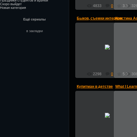
Праздники студентов и врачей
Скоро выйдет
4833
0
3.8
32
Новая категория
Быков, съемки интернов
Кристина А
Ещё сериалы
в закладки
27.09.2012
Interni-online
2298
0
5.0
30
Купитман в детстве
What I Lear
20.09.2012
Что я выу
What I 
Interni-online