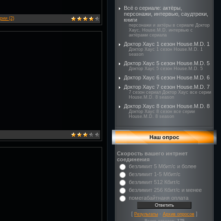
Всё о сериале: актёры,
персонажи, интервью, саудтреки,
рии (2)
книги
персонажи и актёры в сериале Доктор
Хаус, House.M.D. интервью с
актёрами сериала
Доктор Хаус 1 сезон House.M.D. 1
Доктор Хаус 1 сезон House.M.D. 1
season
Доктор Хаус 5 сезон House.M.D. 5
Доктор Хаус 5 сезон House.M.D. 5
Доктор Хаус 6 сезон House.M.D. 6
Доктор Хаус 7 сезон House.M.D. 7
7 сезон сериал Доктор Хаус все серии
House.M.D. 8 season
Доктор Хаус 8 сезон House.M.D. 8
Доктор Хаус 8 сезон все серии
House.M.D. 8 season
Наш опрос
Скорость вашего интрнет
соединения
безлимит 5 Мбит/c и более
безлимит 1-5 Мбит/c
безлимит 512 Кбит/c
безлимит 256 Кбит/c и менее
помегабайтнаня оплата
[
·
]
Результаты
Архив опросов