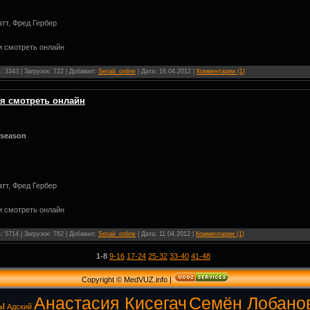
тт, Фред Гербер
и смотреть онлайн
 3343 | Загрузок: 722 | Добавил:
Seriali_online
| Дата:
16.04.2012
|
Комментарии (1)
ия смотреть онлайн
 season
тт, Фред Гербер
и смотреть онлайн
 5714 | Загрузок: 762 | Добавил:
Seriali_online
| Дата:
11.04.2012
|
Комментарии (1)
1-8
9-16
17-24
25-32
33-40
41-48
Copyright © MedVUZ.info
|
Анастасия Кисегач
Семён Лобано
ы
Адский