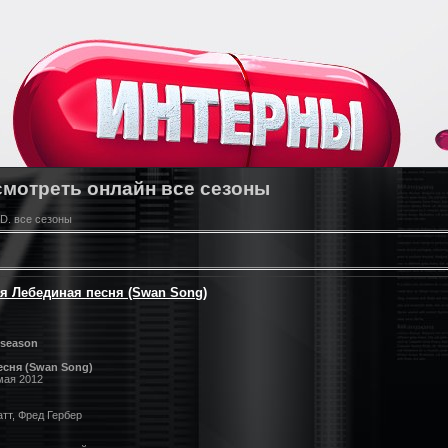
смотреть онлайн все сезоны
D. все сезоны
ия Лебединая песня (Swan Song)
 season
есня (Swan Song)
 мая 2012
тт, Фред Гербер