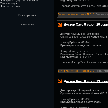
Праздники студентов и врачей
Год выпуска:
2011-2012
Скоро выйдет
сериал Доктор Хаус 8 сезон скачать 
Новая категория
Доктор Хаус 8 сезон House.M.D. 8
| Просмотров:
Ещё сериалы
Доктор Хаус 8 сезон 20 сер
в закладки
Доктор Хаус 20 серия 8 сезон
Оригинальное название
House M.D. 8
эпизод
Episode [08x20]
Премьера эпизода состоялась
Жанр:
Драма, детектив
Режиссер:
Деран Сарафян, Дэвид Пла
Год выпуска:
2011-2012
сериал Доктор Хаус 8 сезон скачать 
Доктор Хаус 8 сезон House.M.D. 8
| Просмотров:
Доктор Хаус 8 сезон 19 сер
Доктор Хаус 19 серия 8 сезон
Оригинальное название
House M.D. 8
эпизод
Episode [08x19]
Премьера эпизода состоялась
Жанр:
Драма, детектив