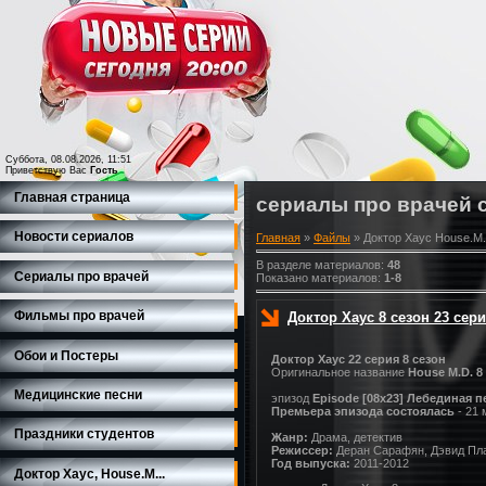
Суббота, 08.08.2026, 11:51
Приветствую Вас
Гость
Главная страница
сериалы про врачей 
Новости сериалов
Главная
»
Файлы
» Доктор Хаус House.M.
В разделе материалов
:
48
Сериалы про врачей
Показано материалов
:
1-8
Фильмы про врачей
Доктор Хаус 8 сезон 23 сер
Обои и Постеры
Доктор Хаус 22 серия 8 сезон
Оригинальное название
House M.D. 8
Медицинские песни
эпизод
Episode [08x23] Лебединая п
Премьера эпизода состоялась
- 21
Праздники студентов
Жанр:
Драма, детектив
Режиссер:
Деран Сарафян, Дэвид Пла
Год выпуска:
2011-2012
Доктор Хаус, House.M...