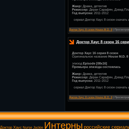
Жанр:
Драма, детектив
Режиссер:
Деран Сарафян, Дэвид Пла
Год выпуска:
2011-2012
сериал Доктор Хаус 8 сезон скачать 
Доктор Хаус 8 сезон House.M.D. 8
| Просмотров:
Доктор Хаус 8 сезон 16 сер
Доктор Хаус 16 серия 8 сезон
Оригинальное название
House M.D. 8
эпизод
Episode [08x16]
Премьера эпизода состоялась
Жанр:
Драма, детектив
Режиссер:
Деран Сарафян, Дэвид Пла
Год выпуска:
2011-2012
сериал Доктор Хаус 8 сезон скачать 
Доктор Хаус 8 сезон House.M.D. 8
| Просмотров:
Интерны
российские сериал
Доктор Хаус
Nurse Jackie