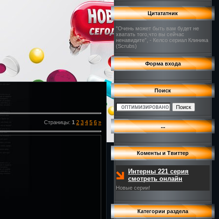
Цитататник
"Очень может быть вам будет не
хватать того,что вы сейчас
ненавидите”, - Келсо сериал Клиника
(Scrubs)
Форма входа
Поиск
Страницы
:
1
2
3
4
5
6
»
...
Коменты и Твиттер
Интерны 221 серия
смотреть онлайн
Новые серии!
Категории раздела