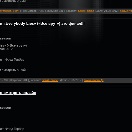
и смотреть онлайн
аудтреки, книги
| Просмотров: 7888 | Загрузок: 781 | Добавил:
Seriali_online
| Дата:
26.05.2012
|
Коммента
я «Everybody Lies» («Все врут») это финал!!!
 season
ies» («Все врут»)
 мая 2012
тт, Фред Гербер
и смотреть онлайн
 7786 | Загрузок: 904 | Добавил:
Seriali_online
| Дата:
21.05.2012
|
Комментарии (0)
ия смотреть онлайн
 season
тт, Фред Гербер