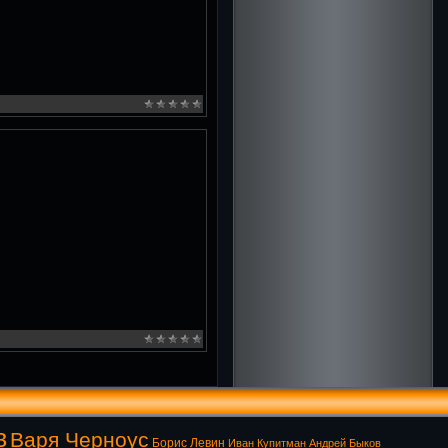
в
Варя Черноус
Борис Левин
Иван Купитман
Андрей Быков