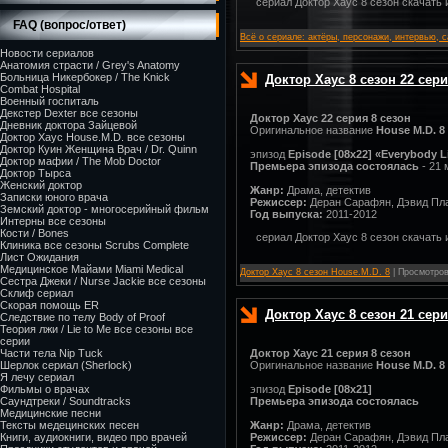
сериал Доктор Хаус 8 сезон скачать 
FAQ (вопрос/ответ)
Всё о сериале: актёры, персонажи, интервью, с
Новости сериалов
Анатомия страсти / Grey's Anatomy
Больница Никербокер / The Knick
Доктор Хаус 8 сезон 22 сери
Combat Hospital
Военный госпиталь
Декстер Dexter все сезоны
Доктор Хаус 22 серия 8 сезон
Дневник доктора Зайцевой
Оригинальное название
House M.D. 8
Доктор Хаус House.M.D. все сезоны
Доктор Куин Женщина Врач / Dr. Quinn
эпизод
Episode [08x22]
«Everybody L
Доктор мафии / The Mob Doctor
Премьера эпизода состоялась
- 21
Доктор Тырса
Женский доктор
Жанр:
Драма, детектив
Записки юного врача
Режиссер:
Деран Сарафян, Дэвид Пла
Земский доктор - многосерийный фильм
Год выпуска:
2011-2012
Интерны все сезоны
Кости / Bones
сериал Доктор Хаус 8 сезон скачать 
Клиника все сезоны Scrubs Complete
Лист Ожидания
Медицинское Майами Miami Medical
Доктор Хаус 8 сезон House.M.D. 8
| Просмотров:
Сестра Джеки / Nurse Jackie все сезоны
Склиф сериал
Скорая помощь ER
Доктор Хаус 8 сезон 21 сер
Следствие по телу Body of Proof
Теория лжи / Lie to Me все сезоны все
серии
Части тела Nip Tuck
Доктор Хаус 21 серия 8 сезон
Шерлок сериал (Sherlock)
Оригинальное название
House M.D. 8
Я лечу сериал
Фильмы о врачах
эпизод
Episode [08x21]
Саундтреки / Soundtracks
Премьера эпизода состоялась
Медицинские песни
Тексты медецинских песен
Жанр:
Драма, детектив
Книги, аудиокниги, видео про врачей
Режиссер:
Деран Сарафян, Дэвид Пла