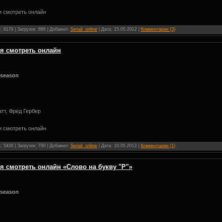
и смотреть онлайн
 8179 | Загрузок: 886 | Добавил:
Seriali_online
| Дата:
15.05.2012
|
Комментарии (3)
ия смотреть онлайн
 season
тт, Фред Гербер
и смотреть онлайн
 5436 | Загрузок: 790 | Добавил:
Seriali_online
| Дата:
10.05.2012
|
Комментарии (1)
ия смотреть онлайн «Слово на букву "Р"»
 season