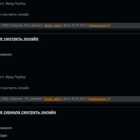
тт, Фред Гербер
и смотреть онлайн
 6058 | Загрузок: 622 | Добавил:
Seriali_online
| Дата:
02.05.2012
|
Комментарии (0)
ия смотреть онлайн
 season
тт, Фред Гербер
и смотреть онлайн
 4041 | Загрузок: 711 | Добавил:
Seriali_online
| Дата:
26.04.2012
|
Комментарии (1)
ия сериала смотреть онлайн
 season
.Eggs