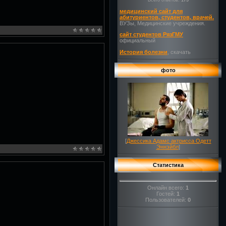
Всего ответов:
175
медицинский сайт для
абитуриентов, студентов, врачей.
ВУЗы, Медицинские учреждения.
сайт студентов РязГМУ
официальный
История болезни
, скачать
фото
[
Джессика Адамс актрисса Одетт
Эннэйбл
]
Статистика
Онлайн всего:
1
Гостей:
1
Пользователей:
0