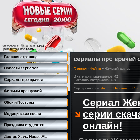
Воскресенье, 09.08.2026, 14:44
Приветствую Вас
Гость
Главная страница
сериалы про врачей 
Новости сериалов
Главная
»
Файлы
» Женский доктор
В категории материалов
:
42
Сериалы про врачей
Показано материалов
:
1-8
Сортировать по
:
Дате
·
Названию
·
Рейт
Фильмы про врачей
Сериал Жен
Обои и Постеры
серии скач
Медицинские песни
онлайн!
Праздники студентов
Доктор Хаус, House.M...