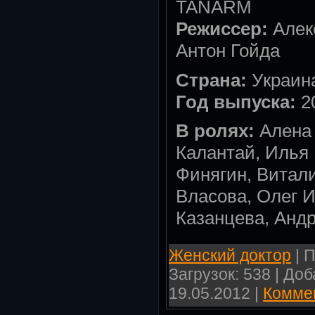
TANARM
Режиссер:
Алек
Антон Гойда
Страна:
Украин
Год выпуска:
2
В ролях:
Алена 
Калантай, Илья
Финягин, Витал
Власова, Олег 
Казанцева, Анд
Женский доктор
| П
Загрузок: 538 | До
19.05.2012
|
Коммен