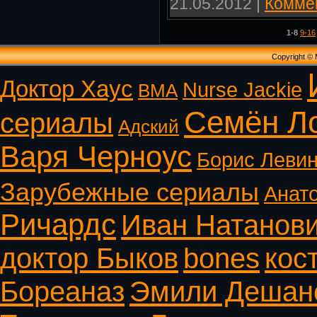
21.05.2012
|
Коммен
1-8
9-16
Copyright ©
Доктор Хаус
Nurse Jackie
ВМА
Семён Л
сериалы
Адский
Варя Черноус
Борис Леви
Зарубежные сериалы
Анат
Ричардс
Иван Натанов
доктор Быков
bones
кос
Бореаназ
Эмили Дешан