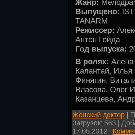
Жанр:
Мелодра
Выпущено:
IST
TANARM
Режиссер:
Алек
Антон Гойда
Год выпуска:
2
В ролях:
Алена 
Калантай, Илья
Финягин, Витал
Власова, Олег 
Казанцева, Анд
Женский доктор
| П
Загрузок: 563 | До
17.05.2012
|
Коммен