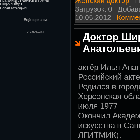
Женский доктор
| П
Праздники студентов и врачей
Скоро выйдет
Загрузок: 0 | Доба
Новая категория
10.05.2012
|
Коммен
Ещё сериалы
в закладки
Доктор Ши
Анатольев
актёр Илья Ана
Российский акте
Родился в город
Херсонская обл
июля 1977
Окончил Академ
искусства в Сан
ЛГИТМИК).