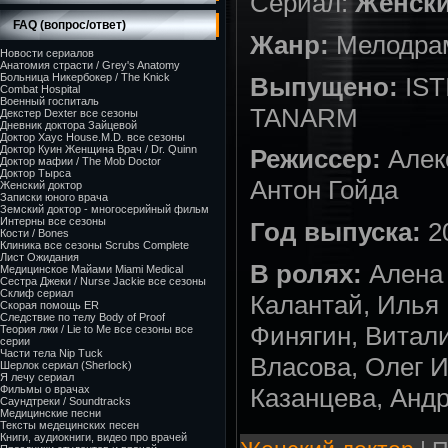
Сериал:
Женски
FAQ (вопрос/ответ)
Жанр:
Мелодра
Новости сериалов
Анатомия страсти / Grey's Anatomy
Больница Никербокер / The Knick
Выпущено:
IST
Combat Hospital
Военный госпиталь
TANARM
Декстер Dexter все сезоны
Дневник доктора Зайцевой
Доктор Хаус House.M.D. все сезоны
Доктор Куин Женщина Врач / Dr. Quinn
Режиссер:
Алек
Доктор мафии / The Mob Doctor
Доктор Тырса
Антон Гойда
Женский доктор
Записки юного врача
Земский доктор - многосерийный фильм
Интерны все сезоны
Год выпуска:
2
Кости / Bones
Клиника все сезоны Scrubs Complete
Лист Ожидания
В ролях:
Алена 
Медицинское Майами Miami Medical
Сестра Джеки / Nurse Jackie все сезоны
Склиф сериал
Калантай, Илья
Скорая помощь ER
Следствие по телу Body of Proof
Финягин, Витал
Теория лжи / Lie to Me все сезоны все
серии
Части тела Nip Tuck
Власова, Олег 
Шерлок сериал (Sherlock)
Я лечу сериал
Фильмы о врачах
Казанцева, Анд
Саундтреки / Soundtracks
Медицинские песни
Тексты медецинских песен
Книги, аудиокниги, видео про врачей