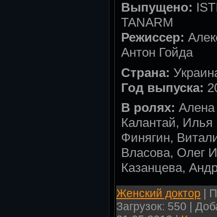
Выпущено:
IST
TANARM
Режиссер:
Алек
Антон Гойда
Страна:
Украин
Год выпуска:
2
В ролях:
Алена 
Калантай, Илья
Финягин, Витал
Власова, Олег 
Казанцева, Анд
Женский доктор
| П
Загрузок: 550 | До