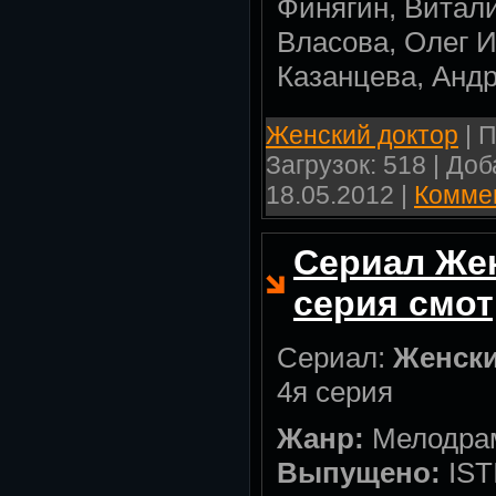
Финягин, Витал
Власова, Олег 
Казанцева, Анд
Женский доктор
| П
Загрузок: 518 | До
18.05.2012
|
Коммен
Сериал Жен
серия смот
Сериал:
Женски
4я серия
Жанр:
Мелодра
Выпущено:
IST