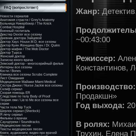
FAQ (вопрос/ответ)
Жанр:
Детектив
Новости сериалов
Анатомия страсти / Grey's Anatomy
Больница Никербокер / The Knick
Combat Hospital
Продолжительн
Военный госпиталь
Декстер Dexter все сезоны
~00:43:00
Дневник доктора Зайцевой
Доктор Хаус House.M.D. все сезоны
Доктор Куин Женщина Врач / Dr. Quinn
Доктор мафии / The Mob Doctor
Доктор Тырса
Режиссер:
Ален
Женский доктор
Записки юного врача
Земский доктор - многосерийный фильм
Константинов, 
Интерны все сезоны
Кости / Bones
Клиника все сезоны Scrubs Complete
Лист Ожидания
Медицинское Майами Miami Medical
Производство:
Сестра Джеки / Nurse Jackie все сезоны
Склиф сериал
Скорая помощь ER
Продакшн»
Следствие по телу Body of Proof
Теория лжи / Lie to Me все сезоны все
Год выхода:
20
серии
Части тела Nip Tuck
Шерлок сериал (Sherlock)
Я лечу сериал
Фильмы о врачах
В ролях:
Михаил
Саундтреки / Soundtracks
Медицинские песни
Тексты медецинских песен
Трухин, Елена П
Книги, аудиокниги, видео про врачей