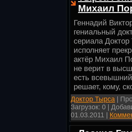
Михаил По
Геннадий Викто
гениальный докт
сериала Доктор 
исполняет прек
актёр Михаил По
не верит в высш
есть всевышний
решает, кому, ск
Доктор Тырса
| Про
Загрузок: 0 | Доба
01.03.2011
|
Коммен