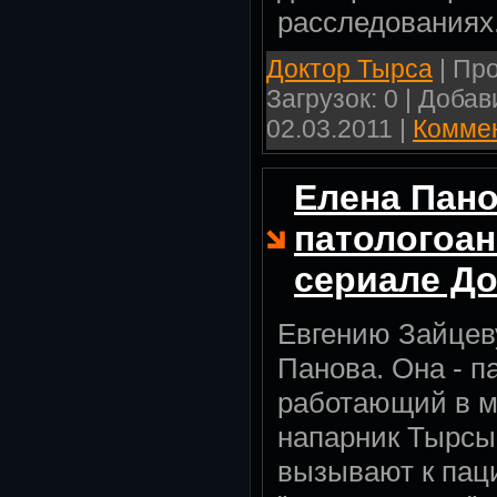
расследованиях
Доктор Тырса
| Про
Загрузок: 0 | Доба
02.03.2011
|
Коммен
Елена Пано
патологоан
сериале Д
Евгению Зайцев
Панова. Она - п
работающий в м
напарник Тырсы
вызывают к пац