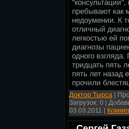
"консультации", 
пребывают как 
недоумении. К т
отличный диагно
легкостью ей по
диагнозы пацие
одного взгляда.
тридцать пять ле
пять лет назад 
прочили блестящ
Доктор Тырса
| Про
Загрузок: 0 | Доба
03.03.2011
|
Коммен
Сергей Газ