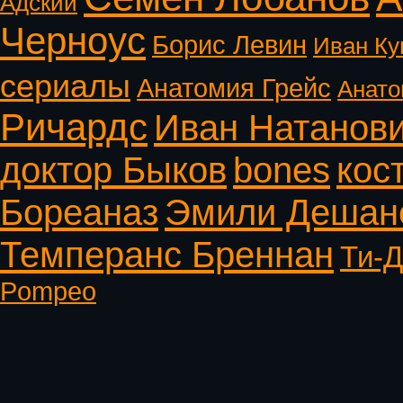
Адский
Черноус
Борис Левин
Иван Ку
сериалы
Анатомия Грейс
Анато
Ричардс
Иван Натанов
доктор Быков
bones
кос
Бореаназ
Эмили Дешан
Темперанс Бреннан
Ти-Д
Pompeo