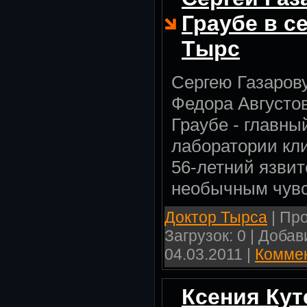
Граубе в с
Тырс
Сергею Газаров
Федора Августов
Граубе - главны
лаборатории кл
56-летний язви
необычным чув
Доктор Тырса
| Про
Загрузок: 0 | Доба
04.03.2011
|
Коммен
Ксения Кут