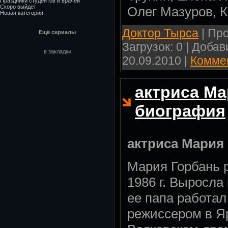
Праздники студентов и врачей
Скоро выйдет
Олег Мазуров, 
Новая категория
Доктор Тырса
| Про
Ещё сериалы
Загрузок: 0 | Доба
в закладки
20.09.2010
|
Коммен
актриса Ма
биография
актриса Мария
Мария Горбань 
1986 г. Выросла
ее папа работал
режиссером в Яр