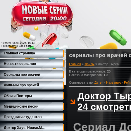
Четверг, 06.08.2026, 15:43
Приветствую Вас
Гость
Главная страница
сериалы про врачей 
Новости сериалов
Главная
»
Файлы
» Доктор Тырса
В категории материалов
:
20
Сериалы про врачей
Показано материалов
:
1-8
Сортировать по
:
Дате
·
Названию
·
Рейт
Фильмы про врачей
Доктор Тыр
Обои и Постеры
24 смотрет
Медицинские песни
Праздники студентов
Сериал Д
Доктор Хаус, House.M...