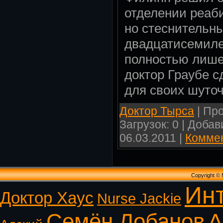
отделении реаб
но стеснительн
двадцатисемил
полностью лише
доктор Граубе с
для своих шуто
Доктор Тырса
| Про
Загрузок: 0 | Доба
06.03.2011
|
Коммен
Copyright ©
Ин
Доктор Хаус
Nurse Jackie
Семён Лобанов
А