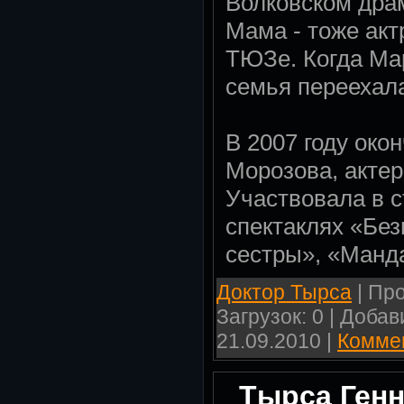
Волковском дра
Мама - тоже акт
ТЮЗе. Когда Мар
семья переехала
В 2007 году око
Морозова, актер
Участвовала в с
спектаклях «Без
сестры», «Манд
Доктор Тырса
| Про
Загрузок: 0 | Доба
21.09.2010
|
Коммен
Тырса Генн