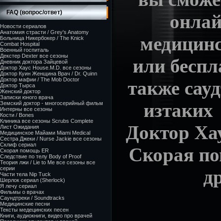
FAQ (вопрос/ответ)
онлай
Новости сериалов
Анатомия страсти / Grey's Anatomy
медицинс
Больница Никербокер / The Knick
Combat Hospital
Военный госпиталь
Декстер Dexter все сезоны
или беспл
Дневник доктора Зайцевой
Доктор Хаус House.M.D. все сезоны
Доктор Куин Женщина Врач / Dr. Quinn
Доктор мафии / The Mob Doctor
также сау
Доктор Тырса
Женский доктор
Записки юного врача
из
таки
Земский доктор - многосерийный фильм
Интерны все сезоны
Кости / Bones
Клиника все сезоны Scrubs Complete
Доктор Хау
Лист Ожидания
Медицинское Майами Miami Medical
Сестра Джеки / Nurse Jackie все сезоны
Склиф сериал
Скорая по
Скорая помощь ER
Следствие по телу Body of Proof
Теория лжи / Lie to Me все сезоны все
серии
д
Части тела Nip Tuck
Шерлок сериал (Sherlock)
Я лечу сериал
Фильмы о врачах
Саундтреки / Soundtracks
Медицинские песни
Тексты медецинских песен
Книги, аудиокниги, видео про врачей