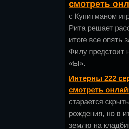
смотреть он
с Купитманом игр
Рита решает расс
итоге все опять 
Филу предстоит 
«Ы».
Интерны 222 сер
смотреть онлай
старается скрыть
рождения, но в и
землю на кладби