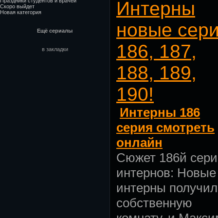
Праздники студентов и врачей
Интерны
Скоро выйдет
Новая категория
новые сер
Ещё сериалы
186, 187,
в закладки
188, 189,
190!
Интерны 186
серия смотреть
онлайн
Сюжет 186й сер
интернов:
Новые
интерны получи
собственную