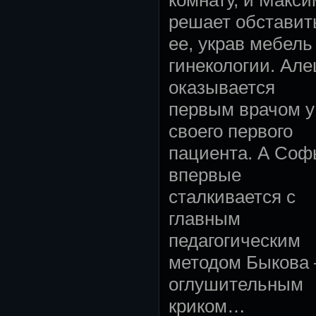
комнату, и Макси
решает обставит
ее, украв мебель
гинекологии. Ал
оказывается
первым врачом у
своего первого
пациента. А Соф
впервые
сталкивается с
главным
педагогическим
методом Быкова 
оглушительным
криком…