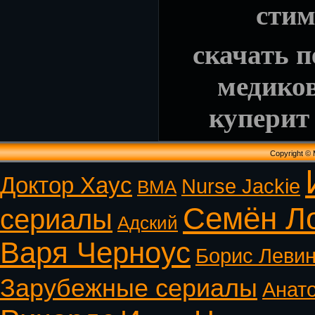
стим
скачать п
медиков
куперит
Copyright ©
Доктор Хаус
Nurse Jackie
ВМА
Семён Л
сериалы
Адский
Варя Черноус
Борис Леви
Зарубежные сериалы
Анат