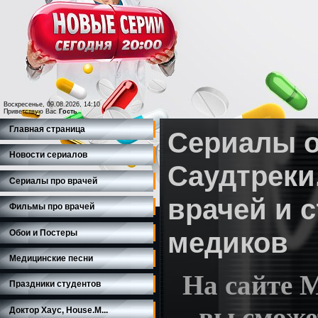
Воскресенье, 09.08.2026, 14:10
Приветствую Вас
Гость
Главная страница
Сериалы о
Новости сериалов
Саудтреки
Сериалы про врачей
врачей и 
Фильмы про врачей
медиков
Обои и Постеры
Медицинские песни
На сайте M
Праздники студентов
вы сможе
Доктор Хаус, House.M...