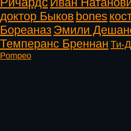
Ричардс
Иван Натанов
доктор Быков
bones
кос
Бореаназ
Эмили Дешан
Темперанс Бреннан
Ти-Д
Pompeo