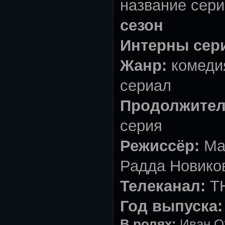
название сери
сезон
Интерны сер
Жанр:
комеди
сериал
Продолжител
серия
Режиссёр:
Ма
Радда Новико
Телеканал:
Т
Год выпуска:
В ролях:
Иван О